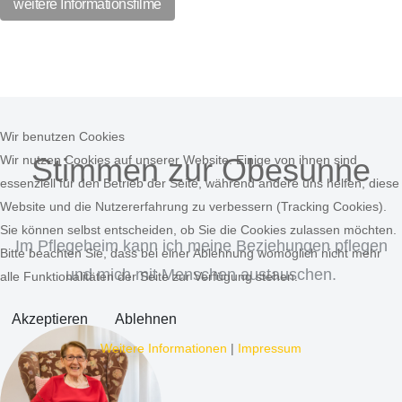
weitere Informationsfilme
Wir benutzen Cookies
Stimmen zur Obesunne
Wir nutzen Cookies auf unserer Website. Einige von ihnen sind
essenziell für den Betrieb der Seite, während andere uns helfen, diese
Website und die Nutzererfahrung zu verbessern (Tracking Cookies).
Sie können selbst entscheiden, ob Sie die Cookies zulassen möchten.
Im Pflegeheim kann ich meine Beziehungen pflegen
Bitte beachten Sie, dass bei einer Ablehnung womöglich nicht mehr
und mich mit Menschen austauschen.
alle Funktionalitäten der Seite zur Verfügung stehen.
Akzeptieren
Ablehnen
Weitere Informationen
|
Impressum